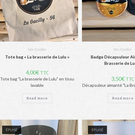
Nos Goodies
Nos Goodies
Tote bag « La brasserie de Lulu »
Badge Décapsuleur Ai
Brasserie de Lu
4,00
€
TTC
3,50
€
Tote bag "La brasserie de Lulu" en tissu
TTC
lavable
Décapsuleur aimanté "La Bra
Read more
Read more
ÉPUISÉ
ÉPUISÉ