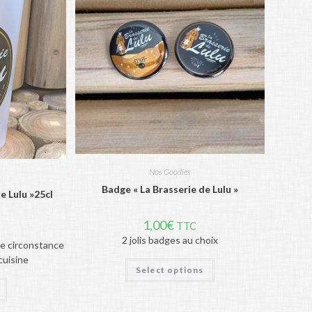
Nos Goodies
Badge « La Brasserie de Lulu »
e Lulu »25cl
1,00
€
TTC
2 jolis badges au choix
te circonstance
cuisine
Select options