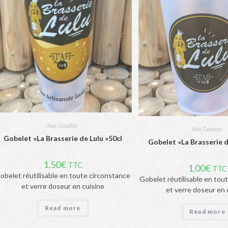
Nos Goodies
Nos Goodies
Gobelet »La Brasserie de Lulu »50cl
Gobelet »La Brasserie d
1,50
€
TTC
1,00
€
TTC
obelet réutilisable en toute circonstance
Gobelet réutilisable en tou
et verre doseur en cuisine
et verre doseur en 
Read more
Read more