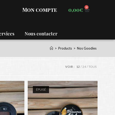
0
0,00
€
Mon compte
ervices
Nous contacter
>
Products
>
Nos Goodies
VOIR :
12
24
TOUS
ÉPUISÉ